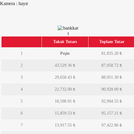
Kamera : hayır
Taksit Tutarı
Toplam Tutar
1
Peşin
81,835.20 ₺
2
43,529.36
₺
87,058.72
₺
3
29,650.43
₺
88,951.30
₺
4
22,732.00
₺
90,928.00
₺
5
18,598.91
₺
92,994.55
₺
6
15,859.53
₺
95,157.21
₺
7
13,917.55
₺
97,422.86
₺