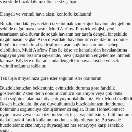
sayesinde buzdolabınız ultra sessiz çalışır.
Dengeli ve verimli hava akışı, konforlu kullanım!
Buzdolabındaki yiyecekleri taze tutmak için soğuk havanın dengeli bir
şekilde dağıtılması esastır. Multi Airflow Plus teknolojisi, yeni
tasarlanan arka duvar ile soğuk havanın her tarafa dengeli bir şekilde
dağıtılmasını sağlar. Arka duvardaki havalandırma deliklerinin önüne
büyük tencerelerinizi yerleştirmek aşırı soğutma sorununa sebep
olabilirken, Multi Airflow Plus ile köşe ve kenarlardan havalandırma
sağlayan yeni tasarımı sayesinde, hava çıkışlarının engellenme ihtimali
kalmaz. Böylece raflar arasında dengeli bir hava akışı ile yüksek
verimli soğutma sağlanır.
Tek tuşla ihtiyacınıza göre ister soğutun ister dondurun.
Buzdolabınızdan beklentiniz, evinizdeki duruma göre farklılık
gösterebilir. Zaten derin dondurucunuzu kullanıyor veya çok daha
fazla soğutma alanına ihtiyaç duyuyor olabilirsiniz. Flex Mood özellikli
Bosch buzdolabı, ihtiyaç duyduğunuzda buzdolabınızın dondurucu
bölümünü soğutucuya dönüştürmenizi sağlar. Bunu HomeConnect
uygulaması veya ekran üzerinden tek tuşla yapabilirsiniz. Tatil modunu
da kullarak 4 farklı kullanım moduna sahip olursunuz. Bu sayede
buzdolabınız size ihtiyaç duyacağınız her senaryoya karşı esneklik
sağlar.