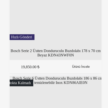
Bosch Serie 2 Üstten Donduruculu Buzdolabı 178 x 70 cm
Beyaz KDN43NWF0N
19,850.00
₺
Ürünü İncele
Stokta Kalmadı