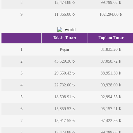
8
12,474.88
₺
99,799.02
₺
9
11,366.00
₺
102,294.00
₺
Taksit Tutarı
Toplam Tutar
1
Peşin
81,835.20 ₺
2
43,529.36
₺
87,058.72
₺
3
29,650.43
₺
88,951.30
₺
4
22,732.00
₺
90,928.00
₺
5
18,598.91
₺
92,994.55
₺
6
15,859.53
₺
95,157.21
₺
7
13,917.55
₺
97,422.86
₺
8
12,474.88
₺
99,799.02
₺