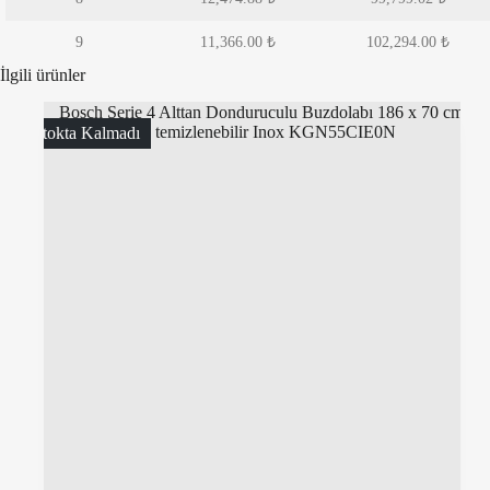
9
11,366.00
₺
102,294.00
₺
İlgili ürünler
Stokta Kalmadı