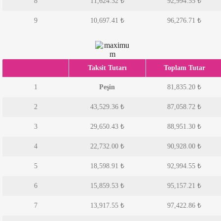
8
11,624.32
₺
92,994.55
₺
9
10,697.41
₺
96,276.71
₺
Taksit Tutarı
Toplam Tutar
1
Peşin
81,835.20 ₺
2
43,529.36
₺
87,058.72
₺
3
29,650.43
₺
88,951.30
₺
4
22,732.00
₺
90,928.00
₺
5
18,598.91
₺
92,994.55
₺
6
15,859.53
₺
95,157.21
₺
7
13,917.55
₺
97,422.86
₺