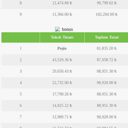
8
12,474.88
₺
99,799.02
₺
9
11,366.00
₺
102,294.00
₺
Taksit Tutarı
Toplam Tutar
1
Peşin
81,835.20 ₺
2
43,529.36
₺
87,058.72
₺
3
29,650.43
₺
88,951.30
₺
4
22,732.00
₺
90,928.00
₺
5
17,790.26
₺
88,951.30
₺
6
14,825.22
₺
88,951.30
₺
7
12,989.71
₺
90,928.00
₺