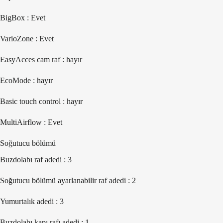
BigBox : Evet
VarioZone : Evet
EasyAcces cam raf : hayır
EcoMode : hayır
Basic touch control : hayır
MultiAirflow : Evet
Soğutucu bölümü
Buzdolabı raf adedi : 3
Soğutucu bölümü ayarlanabilir raf adedi : 2
Yumurtalık adedi : 3
Buzdolabı kapı rafı adedi : 1