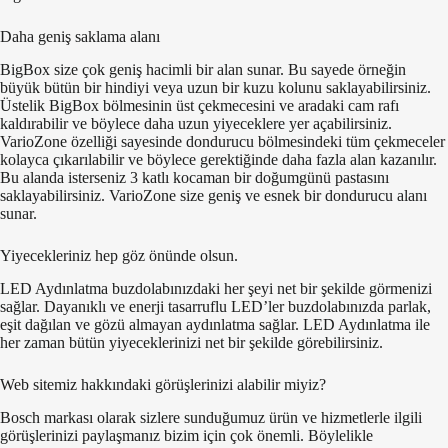
Daha geniş saklama alanı
BigBox size çok geniş hacimli bir alan sunar. Bu sayede örneğin
büyük bütün bir hindiyi veya uzun bir kuzu kolunu saklayabilirsiniz.
Üstelik BigBox bölmesinin üst çekmecesini ve aradaki cam rafı
kaldırabilir ve böylece daha uzun yiyeceklere yer açabilirsiniz.
VarioZone özelliği sayesinde dondurucu bölmesindeki tüm çekmeceler
kolayca çıkarılabilir ve böylece gerektiğinde daha fazla alan kazanılır.
Bu alanda isterseniz 3 katlı kocaman bir doğumgünü pastasını
saklayabilirsiniz. VarioZone size geniş ve esnek bir dondurucu alanı
sunar.
Yiyecekleriniz hep göz önünde olsun.
LED Aydınlatma buzdolabınızdaki her şeyi net bir şekilde görmenizi
sağlar. Dayanıklı ve enerji tasarruflu LED’ler buzdolabınızda parlak,
eşit dağılan ve gözü almayan aydınlatma sağlar. LED Aydınlatma ile
her zaman bütün yiyeceklerinizi net bir şekilde görebilirsiniz.
Web sitemiz hakkındaki görüşlerinizi alabilir miyiz?
Bosch markası olarak sizlere sunduğumuz ürün ve hizmetlerle ilgili
görüşlerinizi paylaşmanız bizim için çok önemli. Böylelikle